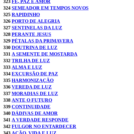
323
FÉ, PAZ E AMOR
324
SEMEADOR EM TEMPOS NOVOS
325
RAPIDINHO
326
PORTO DE ALEGRIA
327
SENTINELAS DA LUZ
328
PERANTE JESUS
329
PÉTALAS DA PRIMAVERA
330
DOUTRINA DE LUZ
331
A SEMENTE DE MOSTARDA
332
TRILHA DE LUZ
333
ALMA E LUZ
334
EXCURSÃO DE PAZ
335
HARMONIZAÇÃO
336
VEREDA DE LUZ
337
MORADIAS DE LUZ
338
ANTE O FUTURO
339
CONTINUIDADE
340
DÁDIVAS DE AMOR
341
A VERDADE RESPONDE
342
FULGOR NO ENTARDECER
343
AÇÃO, VIDA E LUZ