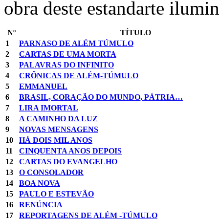
obra deste estandarte ilumi
Nº
TÍTULO
1
PARNASO DE ALÉM TÚMULO
2
CARTAS DE UMA MORTA
3
PALAVRAS DO INFINITO
4
CRÔNICAS DE ALÉM-TÚMULO
5
EMMANUEL
6
BRASIL, CORAÇÃO DO MUNDO, PÁTRIA…
7
LIRA IMORTAL
8
A CAMINHO DA LUZ
9
NOVAS MENSAGENS
10
HÁ DOIS MIL ANOS
11
CINQUENTA ANOS DEPOIS
12
CARTAS DO EVANGELHO
13
O CONSOLADOR
14
BOA NOVA
15
PAULO E ESTEVÃO
16
RENÚNCIA
17
REPORTAGENS DE ALÉM -TÚMULO