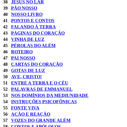
38
JESUS NO LAR
39
PÃO NOSSO
40
NOSSO LIVRO
41
PONTOS E CONTOS
42
FALANDO À TERRA
43
PÁGINAS DO CORAÇÃO
44
VINHA DE LUZ
45
PÉROLAS DO ALÉM
46
ROTEIRO
47
PAI NOSSO
48
CARTAS DO CORAÇÃO
49
GOTAS DE LUZ
50
AVE, CRISTO!
51
ENTRE A TERRA E O CÉU
52
PALAVRAS DE EMMANUEL
53
NOS DOMÍNIOS DA MEDIUNIDADE
54
INSTRUÇÕES PSICOFÔNICAS
55
FONTE VIVA
56
AÇÃO E REAÇÃO
57
VOZES DO GRANDE ALÉM
58
CONTOS E APÓLOGOS