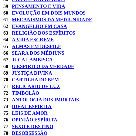
59
PENSAMENTO E VIDA
60
EVOLUÇÃO EM DOIS MUNDOS
61
MECANISMOS DA MEDIUNIDADE
62
EVANGELHO EM CASA
63
RELIGIÃO DOS ESPÍRITOS
64
A VIDA ESCREVE
65
ALMAS EM DESFILE
66
SEARA DOS MÉDIUNS
67
JUCA LAMBISCA
68
O ESPÍRITO DA VERDADE
69
JUSTIÇA DIVINA
70
CARTILHA DO BEM
71
RELICÁRIO DE LUZ
72
TIMBOLÃO
73
ANTOLOGIA DOS IMORTAIS
74
IDEAL ESPÍRITA
75
LEIS DE AMOR
76
OPINIÃO ESPÍRITA
77
SEXO E DESTINO
78
DESOBSESSÃO