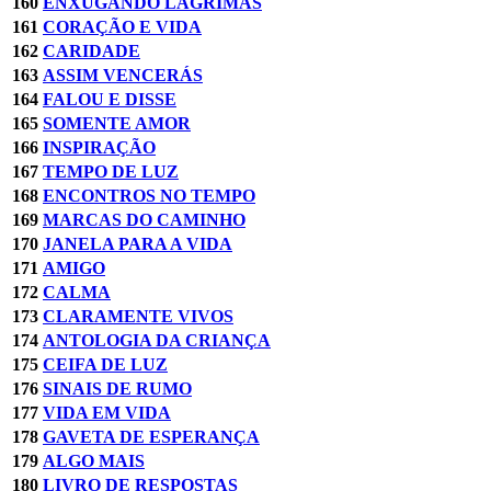
160
ENXUGANDO LÁGRIMAS
161
CORAÇÃO E VIDA
162
CARIDADE
163
ASSIM VENCERÁS
164
FALOU E DISSE
165
SOMENTE AMOR
166
INSPIRAÇÃO
167
TEMPO DE LUZ
168
ENCONTROS NO TEMPO
169
MARCAS DO CAMINHO
170
JANELA PARA A VIDA
171
AMIGO
172
CALMA
173
CLARAMENTE VIVOS
174
ANTOLOGIA DA CRIANÇA
175
CEIFA DE LUZ
176
SINAIS DE RUMO
177
VIDA EM VIDA
178
GAVETA DE ESPERANÇA
179
ALGO MAIS
180
LIVRO DE RESPOSTAS