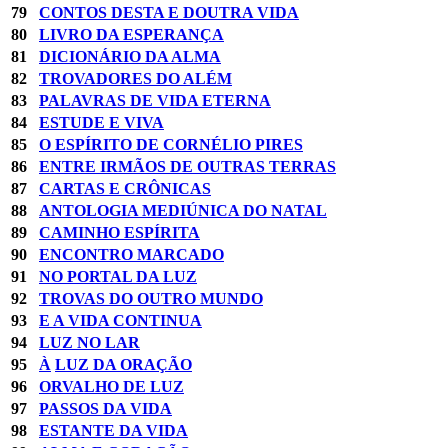
79
CONTOS DESTA E DOUTRA VIDA
80
LIVRO DA ESPERANÇA
81
DICIONÁRIO DA ALMA
82
TROVADORES DO ALÉM
83
PALAVRAS DE VIDA ETERNA
84
ESTUDE E VIVA
85
O ESPÍRITO DE CORNÉLIO PIRES
86
ENTRE IRMÃOS DE OUTRAS TERRAS
87
CARTAS E CRÔNICAS
88
ANTOLOGIA MEDIÚNICA DO NATAL
89
CAMINHO ESPÍRITA
90
ENCONTRO MARCADO
91
NO PORTAL DA LUZ
92
TROVAS DO OUTRO MUNDO
93
E A VIDA CONTINUA
94
LUZ NO LAR
95
À
LUZ DA ORAÇÃO
96
ORVALHO DE LUZ
97
PASSOS DA VIDA
98
ESTANTE DA VIDA