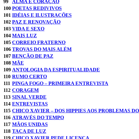
99
ALMA E CORAÇÃO
100
POETAS REDIVIVOS
101
IDÉIAS E ILUSTRAÇÕES
102
PAZ E RENOVAÇÃO
103
VIDA E SEXO
104
MAIS LUZ
105
CORREIO FRATERNO
106
TROVAS DO MAIS ALÉM
107
BENÇÃO DE PAZ
108
MÃE
109
ANTOLOGIA DA ESPIRITUALIDADE
110
RUMO CERTO
111
PINGA FOGO – PRIMEIRA ENTREVISTA
112
CORAGEM
113
SINAL VERDE
114
ENTREVISTAS
115
CHICO XAVIER – DOS HIPPIES AOS PROBLEMAS D
116
ATRAVÉS DO TEMPO
117
MÃOS UNIDAS
118
TAÇA DE LUZ
119
CHICO XAVIER PEDE LICENÇA