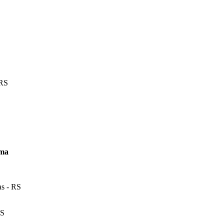
 RS
ema
as - RS
RS