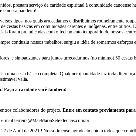
eunidos, prestam serviço de caridade espiritual à comunidade canoense h
de e nossa bandeira!
sos tipos, nos quais arrecadamos e distribuímos rotineiramente roupas
 de cestas básicas em comunidades carentes e indígenas, entre outros.
nciais foram prejudicadas com o fechamento temporário de nossos centro
empre conduziu nossos trabalhos, surgiu a idéia de somarmos esforços en
ores e simpatizantes para juntos arrecadarmos (no mínimo) 50 cestas 
l a uma cesta básica completa. Qualquer quantidade faz toda diferença
stimável valia.
! Faça a caridade você também!
entros colaboradores do projeto.
Entre em contato previamente par
 o e-mail terreira@MaeMariaSeteFlechas.com.br
em 27 de Abril de 2021 ! Nosso imenso agradecimento a todos que cont