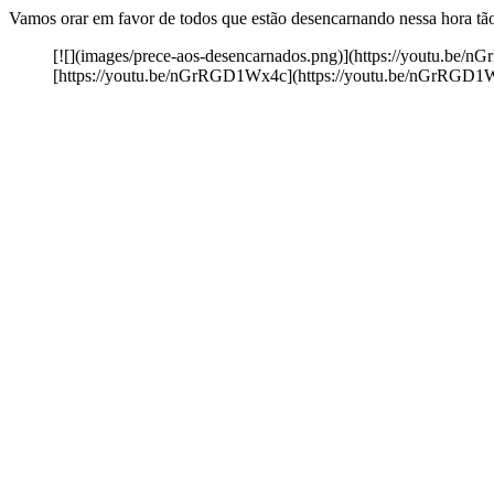
Vamos orar em favor de todos que estão desencarnando nessa hora tão 
[![](images/prece-aos-desencarnados.png)](https://youtu.be
[https://youtu.be/nGrRGD1Wx4c](https://youtu.be/nGrRGD1