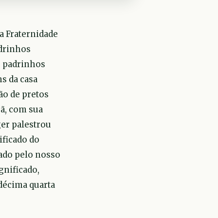
ia Fraternidade
adrinhos
o padrinhos
s da casa
ão de pretos
ã, com sua
ger palestrou
ificado do
zado pelo nosso
gnificado,
décima quarta