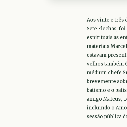
Aos vinte e três
Sete Flechas, fo
espirituais as e
materiais Marcel
estavam present
velhos também 6
médium chefe Sra
brevemente sobre
batismo e o bati
amigo Mateus, fo
incluindo o Amor
sessão pública da