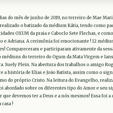
 dias do mês de junho de 2019, no terreiro de Mae Mar
i realizado o batizado da médium Kátia, tendo como p
ntidades OXUM da praia e Caboclo Sete Flechas, e com
o e Adriana. A cerimônia foi emocionante ! 12 médiun
es! Compareceram e participaram ativamente da sess
 médiuns do terreiro do Ogum da Mata Virgem e Ians
. Suely Plein. Na abertura dos trabalhos o amigo Ro
 a história de Elias e João Batista, assim como o sign
smo do próprio Cristo. Na leitura do Evangelho, reali
i abordado sobre os diferentes tipo do Amor e seu si
 que devemos ter a Deus e a nós mesmos! Essa foi a 
 casa !