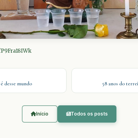
/fP9Fra18IWk
 é desse mundo
58 anos do terrei
Início
Todos os posts