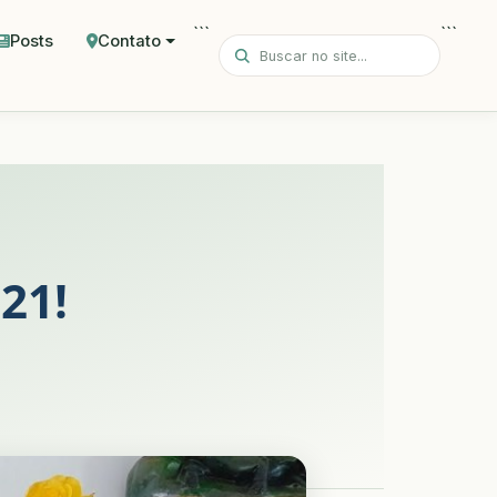
```
```
Posts
Contato
21!