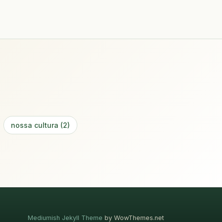
nossa cultura (2)
Mediumish Jekyll Theme
by WowThemes.net