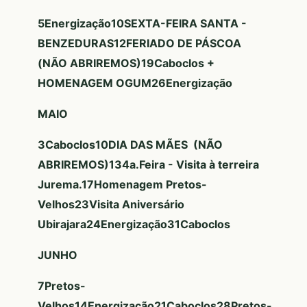
5
Energização
10
SEXTA-FEIRA SANTA -
BENZEDURAS
12
FERIADO DE PÁSCOA
(NÃO ABRIREMOS)
19
Caboclos +
HOMENAGEM OGUM
26
Energização
MAIO
3
Caboclos
10
DIA DAS MÃES (NÃO
ABRIREMOS)
13
4a.Feira - Visita à terreira
Jurema.
17
Homenagem Pretos-
Velhos
23
Visita Aniversário
Ubirajara
24
Energização
31
Caboclos
JUNHO
7
Pretos-
Velhos
14
Energização
21
Caboclos
28
Pretos-