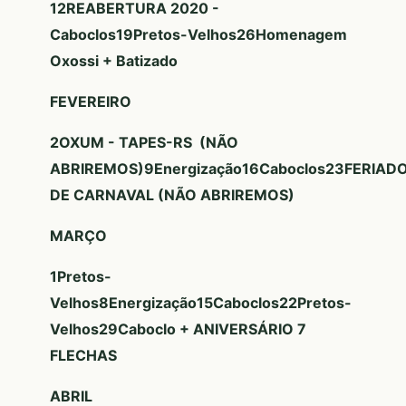
12
REABERTURA 2020 -
Caboclos
19
Pretos-Velhos
26
Homenagem
Oxossi + Batizado
FEVEREIRO
2
OXUM - TAPES-RS (NÃO
ABRIREMOS)
9
Energização
16
Caboclos
23
FERIAD
DE CARNAVAL (NÃO ABRIREMOS)
MARÇO
1
Pretos-
Velhos
8
Energização
15
Caboclos
22
Pretos-
Velhos
29
Caboclo + ANIVERSÁRIO 7
FLECHAS
ABRIL