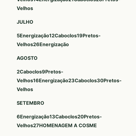
Velhos
JULHO
5
Energização
12
Caboclos
19
Pretos-
Velhos
26
Energização
AGOSTO
2
Caboclos
9
Pretos-
Velhos
16
Energização
23
Caboclos
30
Pretos-
Velhos
SETEMBRO
6
Energização
13
Caboclos
20
Pretos-
Velhos
27
HOMENAGEM A COSME