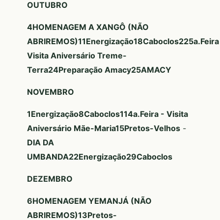
OUTUBRO
4
HOMENAGEM A XANGÔ (NÃO
ABRIREMOS)
11
Energização
18
Caboclos
22
5a.Feira
Visita Aniversário Treme-
Terra
24
Preparação Amacy
25
AMACY
NOVEMBRO
1
Energização
8
Caboclos
11
4a.Feira - Visita
Aniversário Mãe-Maria
15
Pretos-Velhos
-
DIA DA
UMBANDA
22
Energização
29
Caboclos
DEZEMBRO
6
HOMENAGEM YEMANJÁ (NÃO
ABRIREMOS)
13
Pretos-