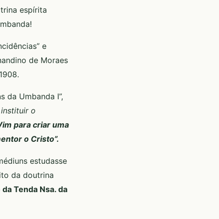
rina espírita
 Umbanda!
ncidências” e
rnandino de Moraes
1908.
ns da Umbanda I”,
nstituir o
Vim para criar uma
ntor o Cristo”.
médiuns estudasse
to da doutrina
 da Tenda Nsa. da