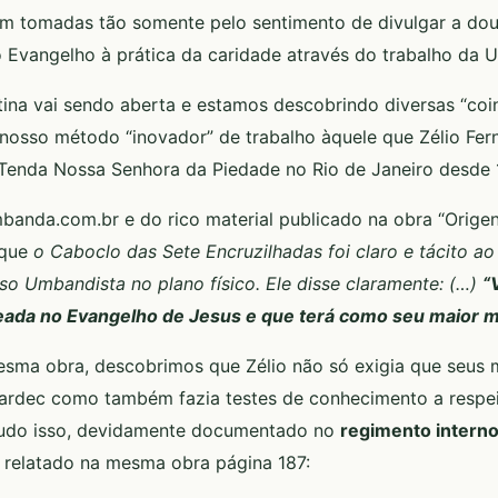
m tomadas tão somente pelo sentimento de divulgar a dout
o Evangelho à prática da caridade através do trabalho da
ina vai sendo aberta e estamos descobrindo diversas “coi
o nosso método “inovador” de trabalho àquele que Zélio Fe
Tenda Nossa Senhora da Piedade no Rio de Janeiro desde 
mbanda.com.br e do rico material publicado na obra “Orige
 que
o Caboclo das Sete Encruzilhadas foi claro e tácito ao i
so Umbandista no plano físico. Ele disse claramente: (…)
“
seada no Evangelho de Jesus e que terá como seu maior me
esma obra, descobrimos que Zélio não só exigia que seus 
ardec como também fazia testes de conhecimento a respei
 tudo isso, devidamente documentado no
regimento interno
relatado na mesma obra página 187: