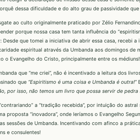
rquê dessa dificuldade e do alto grau de passividade que
sgate ao culto originalmente praticado por Zélio Fernandi
der porque nossa casa tem tanta influência do “espiritism
 Desde que tomei a iniciativa de abrir essa casa, recebi a i
 caridade espiritual através da Umbanda aos domingos de 
o o Evangelho do Cristo, principalmente entre os médiuns!
banda que “me criei”, não é incentivado a leitura dos livr
ensinado que
“Espiritismo é uma coisa e Umbanda é outra!”
E
o, por isso, não temos um livro que possa servir de pedra
ontrariando” a “tradição recebida”, por intuição do astral 
a proposta “inovadora”, onde leríamos o Evangelho Segun
s as sessões de Umbanda. Incentivando com afinco a práti
ns e consulentes!