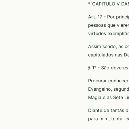
*“CAPITULO V DA
Art. 17 - Por prin
pessoas que viere
virtudes exemplifi
Assim sendo, as c
capitulados nas D
§ 1° - São deveres
Procurar conhecer 
Evangelho, segundo
Magia e as Sete L
Diante de tantas d
para mim, tentar c