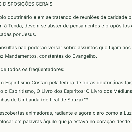
S DISPOSIÇÕES GERAIS
cípio doutrinário e em se tratando de reuniões de caridade p
m à Tenda, devem se abster de pensamentos e propósitos 
cadas por Jesus.
onsultas não poderão versar sobre assuntos que fujam aos 
ez Mandamentos, constantes do Evangelho.
 de todos os freqüentadores:
o Espiritismo Cristão pela leitura de obras doutrinárias ta
 o Espiritismo, O Livro dos Espíritos; O Livro dos Médiuns;
inhas de Umbanda (de Leal de Souza).”*
escobertas animadoras, radiante e agora claro como a Luz d
olocar em palavras àquilo que já estava no coração desde o