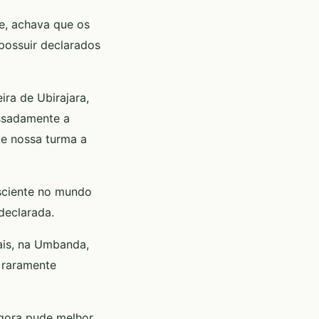
e, achava que os
possuir declarados
ra de Ubirajara,
ressadamente a
de nossa turma a
sciente no mundo
declarada.
ais, na Umbanda,
 raramente
agora pude melhor