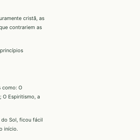
uramente cristã, as
que contrariem as
princípios
is como: O
 O Espiritismo, a
o Sol, ficou fácil
 início.