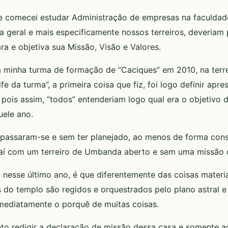
 comecei estudar Administração de empresas na faculdad
 geral e mais especificamente nossos terreiros, deveriam 
ra e objetiva sua Missão, Visão e Valores.
minha turma de formação de “Caciques” em 2010, na terrei
ife da turma”, a primeira coisa que fiz, foi logo definir ap
 pois assim, “todos” entenderiam logo qual era o objetivo 
uele ano.
 passaram-se e sem ter planejado, ao menos de forma con
 aí com um terreiro de Umbanda aberto e sem uma missão 
 nesse último ano, é que diferentemente das coisas materi
 do templo são regidos e orquestrados pelo plano astral e
ediatamente o porquê de muitas coisas.
to redigir a declaração de missão dessa casa e somente 