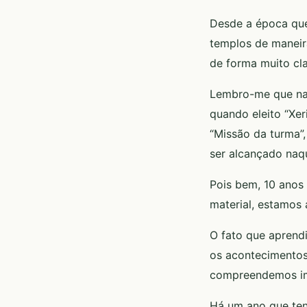
Desde a época que
templos de maneira
de forma muito cla
Lembro-me que na 
quando eleito “Xer
“Missão da turma”,
ser alcançado naq
Pois bem, 10 anos
material, estamos
O fato que aprendi
os acontecimentos
compreendemos im
Há um ano que ten