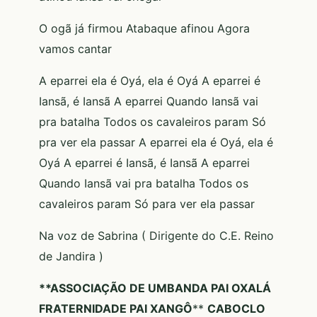
O ogã já firmou Atabaque afinou Agora
vamos cantar
A eparrei ela é Oyá, ela é Oyá A eparrei é
Iansã, é Iansã A eparrei Quando Iansã vai
pra batalha Todos os cavaleiros param Só
pra ver ela passar A eparrei ela é Oyá, ela é
Oyá A eparrei é Iansã, é Iansã A eparrei
Quando Iansã vai pra batalha Todos os
cavaleiros param Só para ver ela passar
Na voz de Sabrina ( Dirigente do C.E. Reino
de Jandira )
**ASSOCIAÇÃO DE UMBANDA PAI OXALÁ
FRATERNIDADE PAI XANGÔ
**
CABOCLO