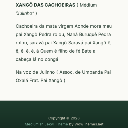
XANGÔ DAS CACHOEIRAS
( Médium
“Julinho”
)
Cachoeira da mata virgem Aonde mora meu
pai Xangô Pedra rolou, Naná Buruquê Pedra
rolou, saravá pai Xangô Saravá pai Xangô ê,
ê, ê, ê, ê, á Quem é filho de fé Bate a
cabeça lá no congá
Na voz de Julinho ( Assoc. de Umbanda Pai
Oxalá Frat. Pai Xangô )
Copyright © 2026
Mediumish Jekyll Theme
by WowThemes.net