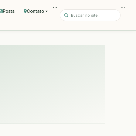
```
```
Posts
Contato