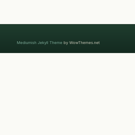
Mediumish Jekyll Theme
by WowThemes.net