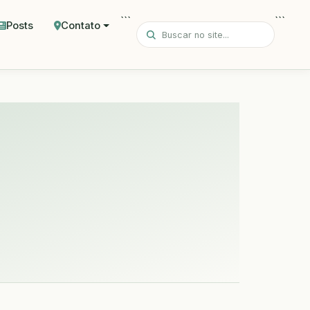
```
```
Posts
Contato