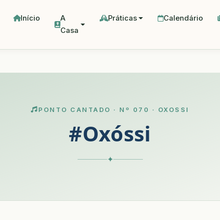
Início
A
Práticas
Calendário
Casa
PONTO CANTADO · Nº 070 · OXOSSI
#Oxóssi
✦