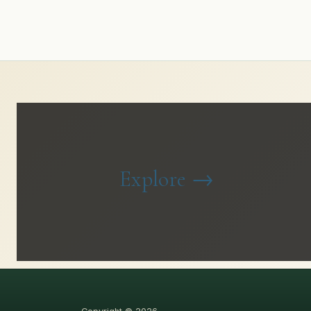
Explore
→