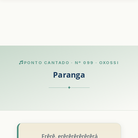
PONTO CANTADO · Nº 099 · OXOSSI
Paranga
✦
Erêrê, erêrêrêrêrêrêrá