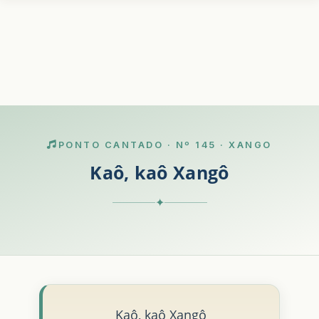
PONTO CANTADO · Nº 145 · XANGO
Kaô, kaô Xangô
✦
Kaô, kaô Xangô