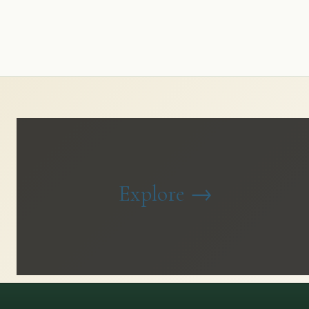
Explore
→