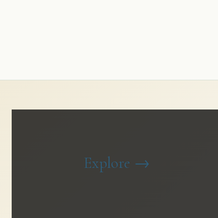
Explore
→