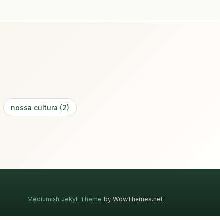
nossa cultura (2)
Mediumish Jekyll Theme
by WowThemes.net