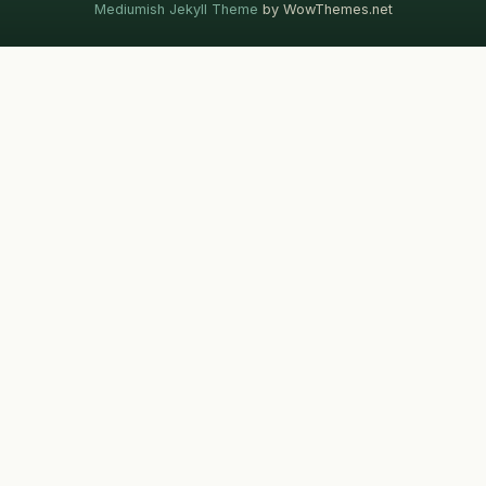
Mediumish Jekyll Theme
by WowThemes.net