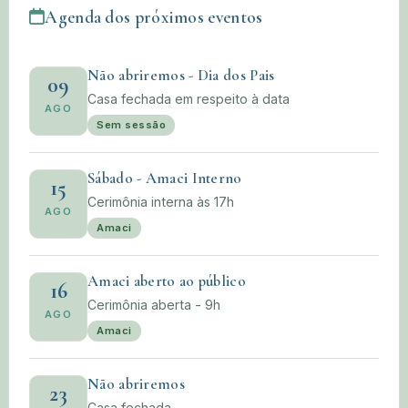
Agenda dos próximos eventos
Não abriremos - Dia dos Pais
09
Casa fechada em respeito à data
AGO
Sem sessão
Sábado - Amaci Interno
15
Cerimônia interna às 17h
AGO
Amaci
Amaci aberto ao público
16
Cerimônia aberta - 9h
AGO
Amaci
Não abriremos
23
Casa fechada