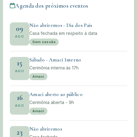
Agenda dos próximos eventos
Não abriremos - Dia dos Pais
09
Casa fechada em respeito à data
AGO
Sem sessão
Sábado - Amaci Interno
15
Cerimônia interna às 17h
AGO
Amaci
Amaci aberto ao público
16
Cerimônia aberta - 9h
AGO
Amaci
Não abriremos
23
Casa fechada